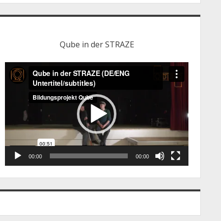
Qube in der STRAZE
Video-
Player
00:00
00:00