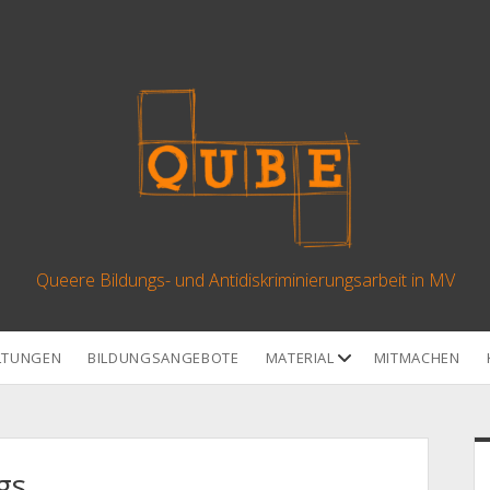
Qube
Queere Bildungs- und Antidiskriminierungsarbeit in MV
Offene
LTUNGEN
BILDUNGSANGEBOTE
MATERIAL
MITMACHEN
Drop-
Down-
Menü
S
gs