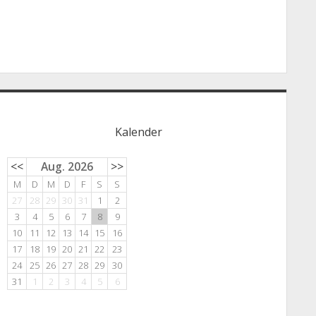
Kalender
<<
Aug. 2026
>>
M
D
M
D
F
S
S
27
28
29
30
31
1
2
3
4
5
6
7
8
9
10
11
12
13
14
15
16
17
18
19
20
21
22
23
24
25
26
27
28
29
30
31
1
2
3
4
5
6